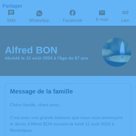
Partager
E-mail
SMS
WhatsApp
Facebook
Lien
Alfred BON
décédé le 12 août 2024 à l'âge de 87 ans
Message de la famille
Chère famille, chers amis,
C’est avec une grande tristesse que nous vous annonçons
le décès d’Alfred BON survenu le lundi 12 août 2024 à
Montréjeau.