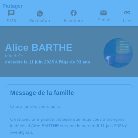
Partager
E-mail
SMS
WhatsApp
Facebook
Lien
Alice BARTHE
née BIZE
décédée le 11 juin 2025 à l'âge de 93 ans
Message de la famille
Chère famille, chers amis,
C’est avec une grande tristesse que nous vous annonçons
le décès d’Alice BARTHE survenu le mercredi 11 juin 2025 à
Aventignan.