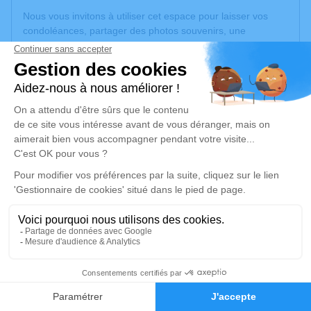
Nous vous invitons à utiliser cet espace pour laisser vos
condoléances, partager des photos souvenirs, une
anecdote ou exprimer vos pensées à travers des poèmes
ou des textes. Cet endroit est un lieu d'expression dédié à
honorer la mémoire d’Aline DUSSART.
Un service de plantation d’arbre hommage est
disponible
ici
.
Je rends hommage
Cérémonie civile
vendredi 26 juin 2026 à 09h00
Crématorium du Sivom de Villeneuve-de-
Rivière
Route du Circuit "Le Coumolouvin"
3
31800 Villeneuve-de-Rivière
Faire-part
Hommages