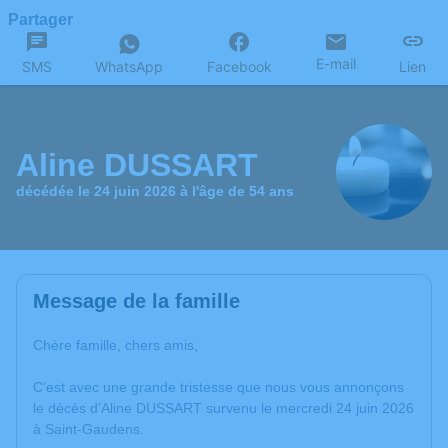
Partager
E-mail
SMS
WhatsApp
Facebook
Lien
Aline DUSSART
décédée le 24 juin 2026 à l'âge de 54 ans
Message de la famille
Chère famille, chers amis,
C’est avec une grande tristesse que nous vous annonçons
le décès d’Aline DUSSART survenu le mercredi 24 juin 2026
à Saint-Gaudens.