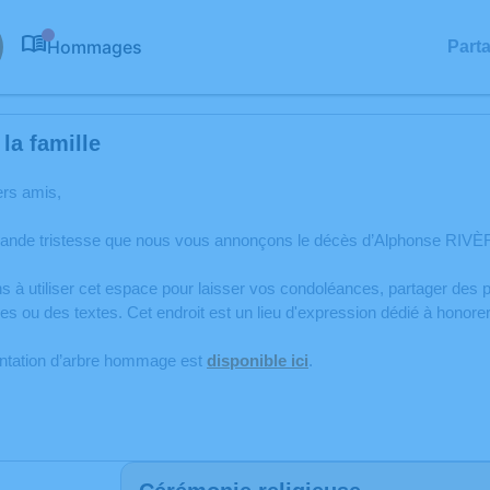
Hommages
Part
0
la famille
ers amis,
rande tristesse que nous vous annonçons le décès d’Alphonse RIVÈR
s à utiliser cet espace pour laisser vos condoléances, partager de
s ou des textes. Cet endroit est un lieu d'expression dédié à hono
antation d’arbre hommage est
disponible ici
.