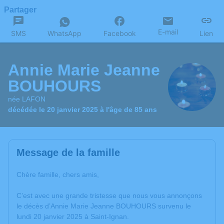
Partager
E-mail
SMS
WhatsApp
Facebook
Lien
Annie Marie Jeanne
BOUHOURS
née LAFON
décédée le 20 janvier 2025 à l'âge de 85 ans
Message de la famille
Chère famille, chers amis,
C’est avec une grande tristesse que nous vous annonçons
le décès d’Annie Marie Jeanne BOUHOURS survenu le
lundi 20 janvier 2025 à Saint-Ignan.