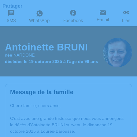
Partager
E-mail
SMS
WhatsApp
Facebook
Lien
Antoinette BRUNI
née NARDONE
décédée le 19 octobre 2025 à l'âge de 96 ans
Message de la famille
Chère famille, chers amis,
C’est avec une grande tristesse que nous vous annonçons
le décès d’Antoinette BRUNI survenu le dimanche 19
octobre 2025 à Loures-Barousse.