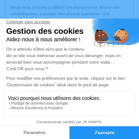
Nous vous invitons à utiliser cet espace pour laisser vos
condoléances, partager des photos souvenirs, une
anecdote ou exprimer vos pensées à travers des poèmes
ou des textes. Cet endroit est un lieu d'expression dédié à
honorer la mémoire d’Antoinette BRUNI.
Un service de plantation d’arbre hommage est
disponible
ici
.
Je rends hommage
Cérémonie religieuse
vendredi 24 octobre 2025 à 15h00
Eglise de Villeneuve de Rivère de Villeneuve-
de-Rivière
5 Rue des Artisans
8
31800 Villeneuve-de-Rivière
Faire-part
Hommages