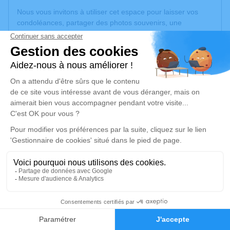
Nous vous invitons à utiliser cet espace pour laisser vos
condoléances, partager des photos souvenirs, une
anecdote ou exprimer vos pensées à travers des poèmes
ou des textes. Cet endroit est un lieu d'expression dédié à
honorer la mémoire de Bernard LAMOLLE.
Un service de plantation d’arbre hommage est
disponible
ici
.
Je rends hommage
Cérémonie religieuse
vendredi 29 mai 2026 à 10h00
Église Saint-Jean-Baptiste de Montréjeau
6 Rue du Général Pelleport
31210 Montréjeau
5
Faire-part
Hommages
Je rends hommage