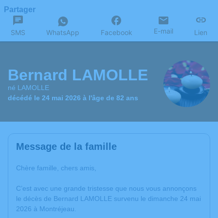
Partager
E-mail
SMS
WhatsApp
Facebook
Lien
Bernard LAMOLLE
né LAMOLLE
décédé le 24 mai 2026 à l'âge de 82 ans
Message de la famille
Chère famille, chers amis,
C’est avec une grande tristesse que nous vous annonçons
le décès de Bernard LAMOLLE survenu le dimanche 24 mai
2026 à Montréjeau.