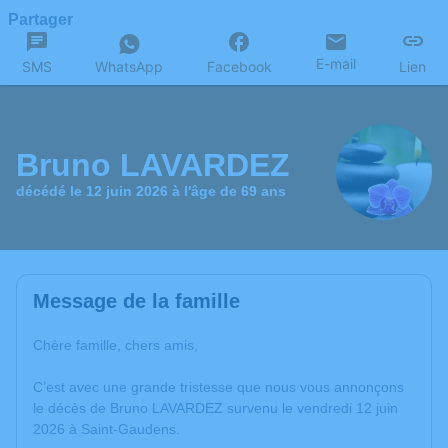
Partager
E-mail
SMS
WhatsApp
Facebook
Lien
Bruno LAVARDEZ
décédé le 12 juin 2026 à l'âge de 69 ans
Message de la famille
Chère famille, chers amis,
C’est avec une grande tristesse que nous vous annonçons
le décès de Bruno LAVARDEZ survenu le vendredi 12 juin
2026 à Saint-Gaudens.