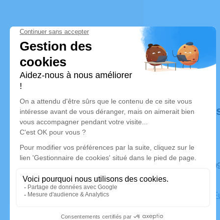
Déroulé de
Du mardi 09 juin 2026 à 22h15 au mardi 16 juin 2026 à
09h45
Chambre Fu
Clarac