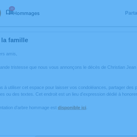
20
Hommages
Part
la famille
ers amis,
rande tristesse que nous vous annonçons le décès de Christian Jea
s à utiliser cet espace pour laisser vos condoléances, partager de
es ou des textes. Cet endroit est un lieu d'expression dédié à hon
antation d’arbre hommage est
disponible ici
.