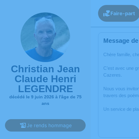
Faire-part
Message de 
Chère famille, ch
Christian Jean
C’est avec une g
Cazeres.
Claude Henri
LEGENDRE
Nous vous inviton
travers des poèm
décédé le 9 juin 2026 à l'âge de 75
ans
Un service de pl
Je rends hommage