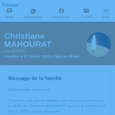
Partager
E-mail
SMS
WhatsApp
Facebook
Lien
Christiane
MAHOURAT
née ALIZIER
décédée le 22 février 2026 à l'âge de 85 ans
Message de la famille
Chère famille, chers amis,
C’est avec une grande tristesse que nous vous annonçons
le décès de Christiane MAHOURAT survenu le dimanche 22
février 2026 à Loures-Barousse.