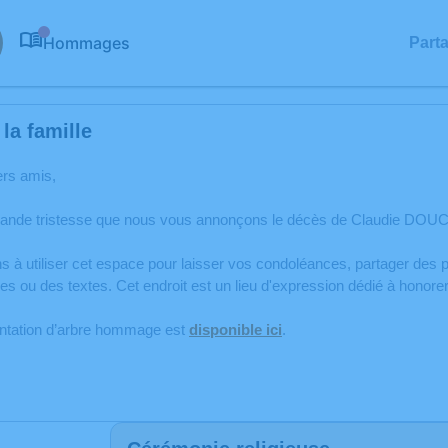
Hommages
Part
0
la famille
ers amis,
rande tristesse que nous vous annonçons le décès de Claudie DOUC
s à utiliser cet espace pour laisser vos condoléances, partager de
s ou des textes. Cet endroit est un lieu d'expression dédié à hono
antation d’arbre hommage est
disponible ici
.