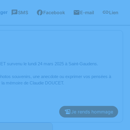
SMS
Facebook
E-mail
Lien
ager
ET survenu le lundi 24 mars 2025 à Saint-Gaudens.
s photos souvenirs, une anecdote ou exprimer vos pensées à
rer la mémoire de Claudie DOUCET.
Je rends hommage