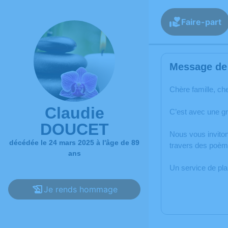
Faire-part
Message de 
Chère famille, ch
Claudie
C’est avec une g
DOUCET
Nous vous inviton
décédée le 24 mars 2025 à l'âge de 89
travers des poème
ans
Un service de pl
Je rends hommage