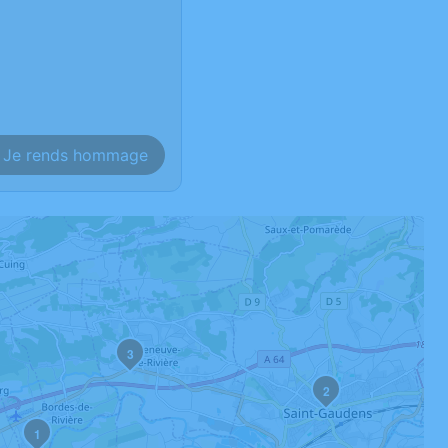
Je rends hommage
3
2
1