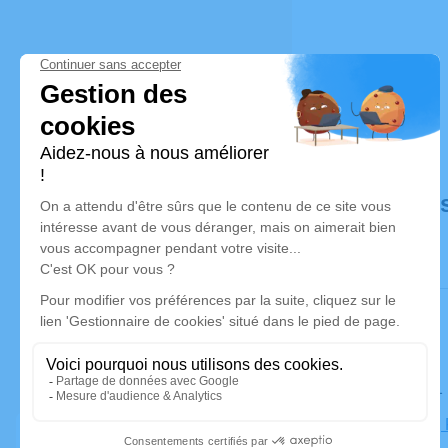
Déroulé de
Le lundi 3
Collégiale,