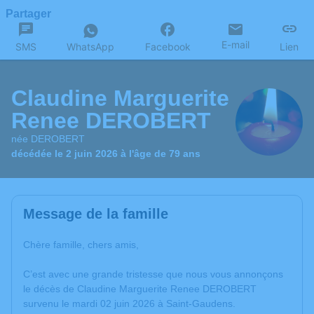
Partager
E-mail
SMS
WhatsApp
Facebook
Lien
Claudine Marguerite
Renee DEROBERT
née DEROBERT
décédée le 2 juin 2026 à l'âge de 79 ans
Message de la famille
Chère famille, chers amis,
C’est avec une grande tristesse que nous vous annonçons
le décès de Claudine Marguerite Renee DEROBERT
survenu le mardi 02 juin 2026 à Saint-Gaudens.