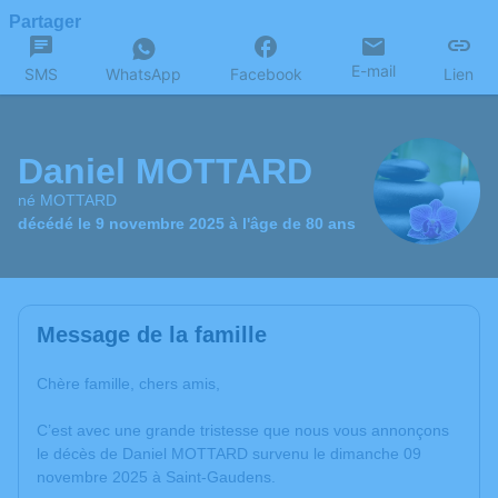
Partager
E-mail
SMS
WhatsApp
Facebook
Lien
Daniel MOTTARD
né MOTTARD
décédé le 9 novembre 2025 à l'âge de 80 ans
Message de la famille
Chère famille, chers amis,
C’est avec une grande tristesse que nous vous annonçons
le décès de Daniel MOTTARD survenu le dimanche 09
novembre 2025 à Saint-Gaudens.