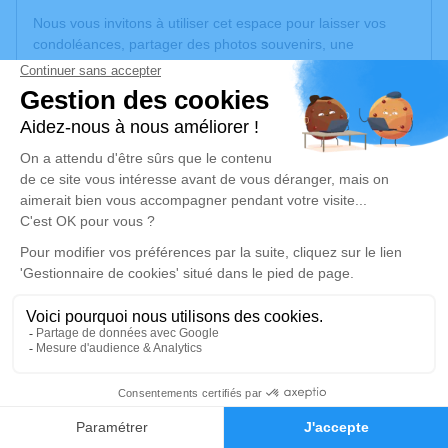
Nous vous invitons à utiliser cet espace pour laisser vos
condoléances, partager des photos souvenirs, une
anecdote ou exprimer vos pensées à travers des poèmes
ou des textes. Cet endroit est un lieu d'expression dédié à
honorer la mémoire de Daniel MOTTARD.
Un service de plantation d’arbre hommage est
disponible
ici
.
Je rends hommage
Crémation
jeudi 13 novembre 2025 à 09h30
Crématorium du Sivom de Villeneuve-de-
Rivière
Route du Circuit "Le Coumolouvin"
11
31800 Villeneuve-de-Rivière
Faire-part
Hommages