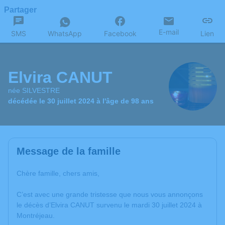
Partager
E-mail
SMS
WhatsApp
Facebook
Lien
Elvira CANUT
née SILVESTRE
décédée le 30 juillet 2024 à l'âge de 98 ans
Message de la famille
Chère famille, chers amis,
C’est avec une grande tristesse que nous vous annonçons
le décès d’Elvira CANUT survenu le mardi 30 juillet 2024 à
Montréjeau.