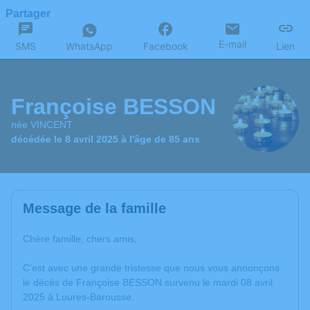
Partager
E-mail
SMS
WhatsApp
Facebook
Lien
Françoise BESSON
née VINCENT
décédée le 8 avril 2025 à l'âge de 85 ans
Message de la famille
Chère famille, chers amis,
C’est avec une grande tristesse que nous vous annonçons
le décès de Françoise BESSON survenu le mardi 08 avril
2025 à Loures-Barousse.