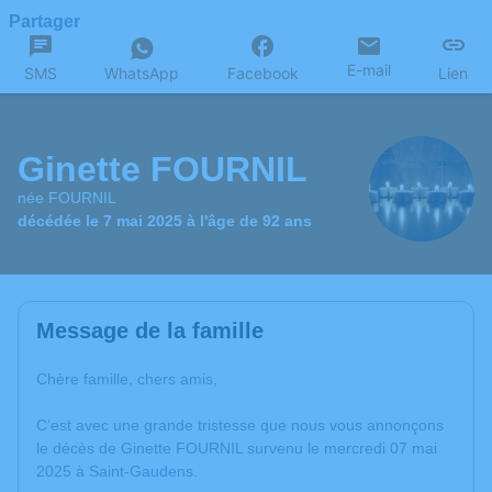
Partager
E-mail
SMS
WhatsApp
Facebook
Lien
Ginette FOURNIL
née FOURNIL
décédée le 7 mai 2025 à l'âge de 92 ans
Message de la famille
Chère famille, chers amis,
C’est avec une grande tristesse que nous vous annonçons
le décès de Ginette FOURNIL survenu le mercredi 07 mai
2025 à Saint-Gaudens.