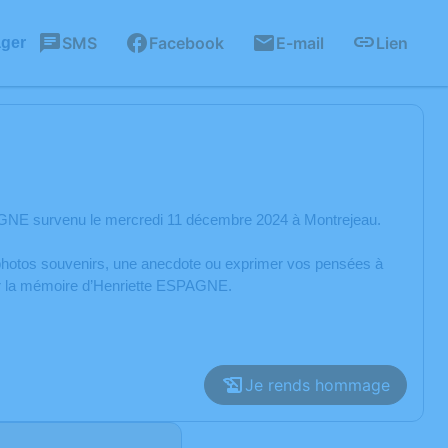
SMS
Facebook
E-mail
Lien
ager
AGNE survenu le mercredi 11 décembre 2024 à Montrejeau.
s photos souvenirs, une anecdote ou exprimer vos pensées à
rer la mémoire d’Henriette ESPAGNE.
Je rends hommage