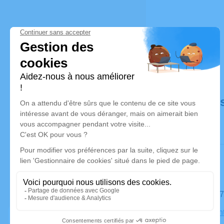
Déroulé de
Le mardi 
Église Sain