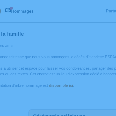
Hommages
Part
0
la famille
ers amis,
rande tristesse que nous vous annonçons le décès d’Henriette ESP
s à utiliser cet espace pour laisser vos condoléances, partager de
s ou des textes. Cet endroit est un lieu d'expression dédié à hono
antation d’arbre hommage est
disponible ici
.