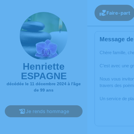
Faire-part
Message de 
Chère famille, ch
Henriette
C’est avec une g
ESPAGNE
Nous vous inviton
décédée le 11 décembre 2024 à l'âge
travers des poème
de 99 ans
Un service de pl
Je rends hommage