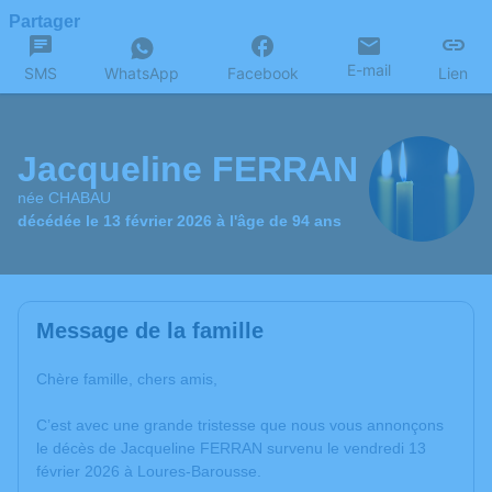
Partager
E-mail
SMS
WhatsApp
Facebook
Lien
Jacqueline FERRAN
née CHABAU
décédée le 13 février 2026 à l'âge de 94 ans
Message de la famille
Chère famille, chers amis,
C’est avec une grande tristesse que nous vous annonçons
le décès de Jacqueline FERRAN survenu le vendredi 13
février 2026 à Loures-Barousse.