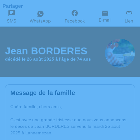
Partager
E-mail
SMS
WhatsApp
Facebook
Lien
Jean BORDERES
décédé le 26 août 2025 à l'âge de 74 ans
Message de la famille
Chère famille, chers amis,
C’est avec une grande tristesse que nous vous annonçons
le décès de Jean BORDERES survenu le mardi 26 août
2025 à Lannemezan.