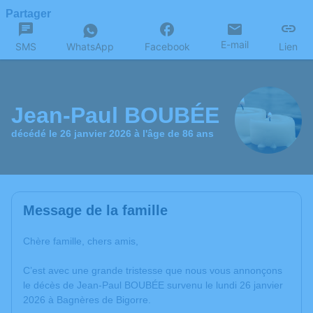
Partager
E-mail
SMS
WhatsApp
Facebook
Lien
Jean-Paul BOUBÉE
décédé le 26 janvier 2026 à l'âge de 86 ans
Message de la famille
Chère famille, chers amis,
C’est avec une grande tristesse que nous vous annonçons
le décès de Jean-Paul BOUBÉE survenu le lundi 26 janvier
2026 à Bagnères de Bigorre.