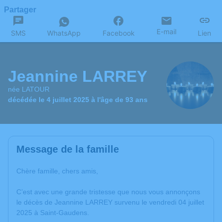
Partager
E-mail
SMS
WhatsApp
Facebook
Lien
Jeannine LARREY
née LATOUR
décédée le 4 juillet 2025 à l'âge de 93 ans
Message de la famille
Chère famille, chers amis,
C’est avec une grande tristesse que nous vous annonçons
le décès de Jeannine LARREY survenu le vendredi 04 juillet
2025 à Saint-Gaudens.