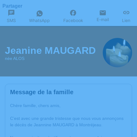
Partager
E-mail
SMS
WhatsApp
Facebook
Lien
Jeanine MAUGARD
née ALOS
Message de la famille
Chère famille, chers amis,
C’est avec une grande tristesse que nous vous annonçons
le décès de Jeannine MAUGARD à Montréjeau.