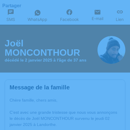
Partager
E-mail
SMS
WhatsApp
Facebook
Lien
Joël
MONCONTHOUR
décédé le 2 janvier 2025 à l'âge de 37 ans
Message de la famille
Chère famille, chers amis,
C’est avec une grande tristesse que nous vous annonçons
le décès de Joël MONCONTHOUR survenu le jeudi 02
janvier 2025 à Landorthe.