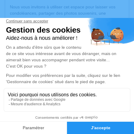
Nous vous invitons à utiliser cet espace pour laisser vos
condoléances, partager des photos souvenirs, une
anecdote ou exprimer vos pensées à travers des poèmes
ou des textes. Cet endroit est un lieu d'expression dédié à
honorer la mémoire de Joël MONCONTHOUR.
Un service de plantation d’arbre hommage est
disponible
ici
.
Je rends hommage
Cérémonie religieuse
mercredi 08 janvier 2025 à 15h00
Église Saint-Barthélémy de Landorthe
4 Rue Saint-Barthélémy
31800 Landorthe
63
Faire-part
Hommages
Je rends hommage