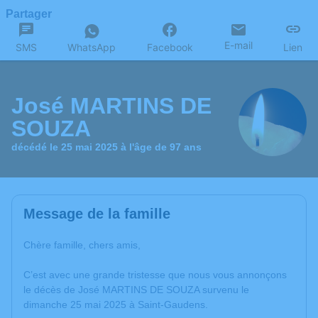
Partager
E-mail
SMS
WhatsApp
Facebook
Lien
José MARTINS DE
SOUZA
décédé le 25 mai 2025 à l'âge de 97 ans
Message de la famille
Chère famille, chers amis,
C’est avec une grande tristesse que nous vous annonçons
le décès de José MARTINS DE SOUZA survenu le
dimanche 25 mai 2025 à Saint-Gaudens.