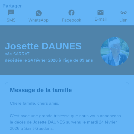
Partager
E-mail
SMS
WhatsApp
Facebook
Lien
Josette DAUNES
née SARRAT
décédée le 24 février 2026 à l'âge de 85 ans
Message de la famille
Chère famille, chers amis,
C’est avec une grande tristesse que nous vous annonçons
le décès de Josette DAUNES survenu le mardi 24 février
2026 à Saint-Gaudens.