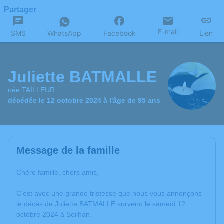
Partager
E-mail
SMS
WhatsApp
Facebook
Lien
Juliette BATMALLE
née TAILLEUR
décédée le 12 octobre 2024 à l'âge de 95 ans
Message de la famille
Chère famille, chers amis,
C’est avec une grande tristesse que nous vous annonçons
le décès de Juliette BATMALLE survenu le samedi 12
octobre 2024 à Seilhan.