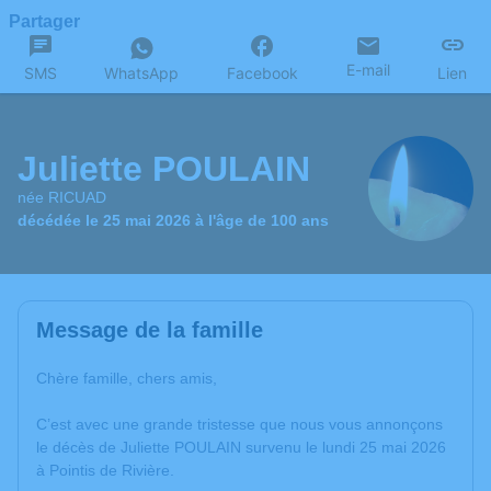
Partager
E-mail
SMS
WhatsApp
Facebook
Lien
Juliette POULAIN
née RICUAD
décédée le 25 mai 2026 à l'âge de 100 ans
Message de la famille
Chère famille, chers amis,
C’est avec une grande tristesse que nous vous annonçons
le décès de Juliette POULAIN survenu le lundi 25 mai 2026
à Pointis de Rivière.