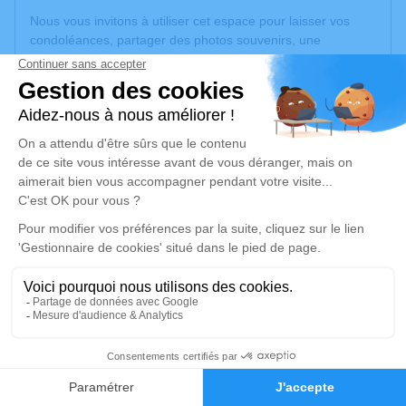
Nous vous invitons à utiliser cet espace pour laisser vos
condoléances, partager des photos souvenirs, une
anecdote ou exprimer vos pensées à travers des poèmes
ou des textes. Cet endroit est un lieu d'expression dédié à
honorer la mémoire de Juliette POULAIN.
Un service de plantation d’arbre hommage est
disponible
ici
.
Je rends hommage
Cérémonie religieuse
jeudi 28 mai 2026 à 15h00
Église de Pointis-de-Rivière
31210 Pointis-de-Rivière
1
Je rends hommage
Faire-part
Hommages