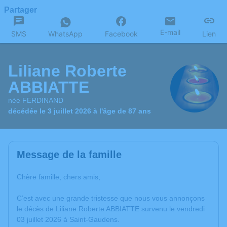
Partager
E-mail
SMS
WhatsApp
Facebook
Lien
Liliane Roberte
ABBIATTE
née FERDINAND
décédée le 3 juillet 2026 à l'âge de 87 ans
Message de la famille
Chère famille, chers amis,
C’est avec une grande tristesse que nous vous annonçons
le décès de Liliane Roberte ABBIATTE survenu le vendredi
03 juillet 2026 à Saint-Gaudens.