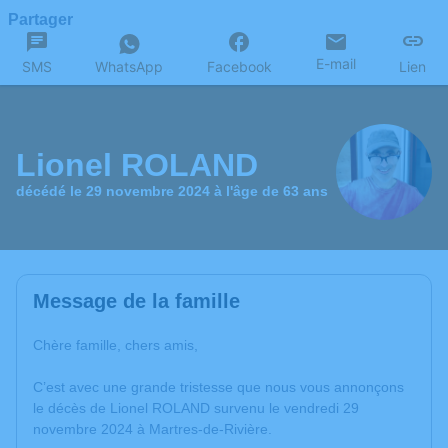
Partager
E-mail
SMS
WhatsApp
Facebook
Lien
Lionel ROLAND
décédé le 29 novembre 2024 à l'âge de 63 ans
Message de la famille
Chère famille, chers amis,
C’est avec une grande tristesse que nous vous annonçons
le décès de Lionel ROLAND survenu le vendredi 29
novembre 2024 à Martres-de-Rivière.