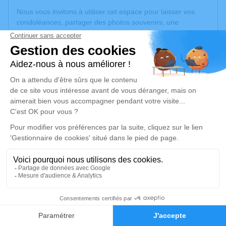
Nous vous invitons à utiliser cet espace pour laisser vos
condoléances, partager des photos souvenirs, une
anecdote ou exprimer vos pensées à travers des poèmes
ou des textes. Cet endroit est un lieu d'expression dédié à
honorer la mémoire de Lionel ROLAND.
Un service de plantation d’arbre hommage est
disponible
ici
.
Je rends hommage
Crémation
mercredi 04 décembre 2024 à 08h45
Crématorium de Pau
Rue Pierre Brossolette
64000 Pau
4
Faire-part
Hommages
Je rends hommage