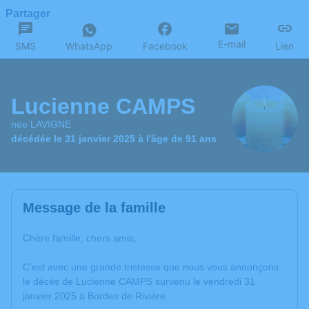
Partager
E-mail
SMS
WhatsApp
Facebook
Lien
Lucienne CAMPS
née LAVIGNE
décédée le 31 janvier 2025 à l'âge de 91 ans
Message de la famille
Chère famille, chers amis,
C’est avec une grande tristesse que nous vous annonçons
le décès de Lucienne CAMPS survenu le vendredi 31
janvier 2025 à Bordes de Rivière.