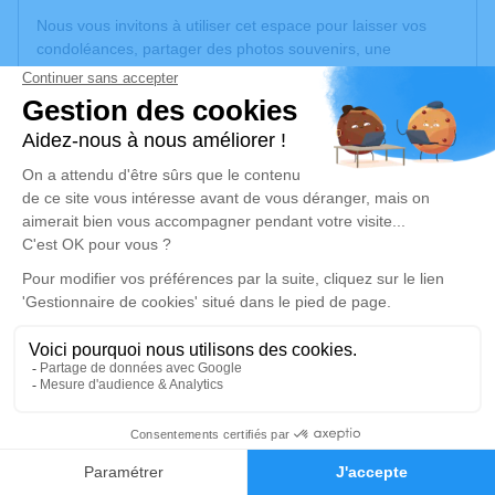
Nous vous invitons à utiliser cet espace pour laisser vos
condoléances, partager des photos souvenirs, une
anecdote ou exprimer vos pensées à travers des poèmes
ou des textes. Cet endroit est un lieu d'expression dédié à
honorer la mémoire de Marianne KILINC.
Un service de plantation d’arbre hommage est
disponible
ici
.
Je rends hommage
Crémation
lundi 19 janvier 2026 à 09h00
Crématorium du Sivom de Villeneuve-de-
Rivière
Route du Circuit "Le Coumolouvin"
7
31800 Villeneuve-de-Rivière
Faire-part
Hommages