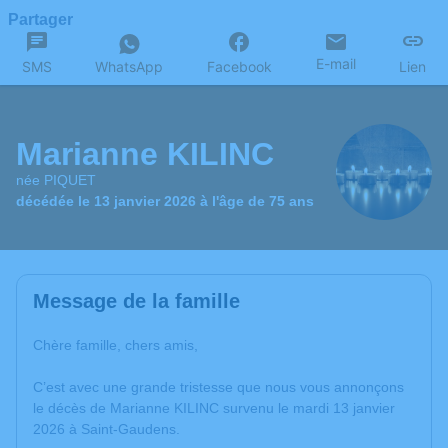
Partager
E-mail
SMS
WhatsApp
Facebook
Lien
Marianne KILINC
née PIQUET
décédée le 13 janvier 2026 à l'âge de 75 ans
Message de la famille
Chère famille, chers amis,
C’est avec une grande tristesse que nous vous annonçons
le décès de Marianne KILINC survenu le mardi 13 janvier
2026 à Saint-Gaudens.