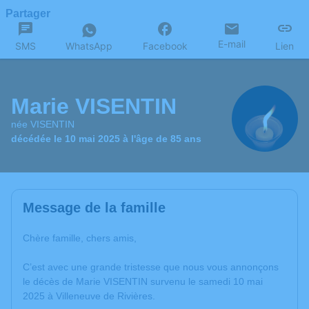
Partager
E-mail
SMS
WhatsApp
Facebook
Lien
Marie VISENTIN
née VISENTIN
décédée le 10 mai 2025 à l'âge de 85 ans
Message de la famille
Chère famille, chers amis,
C’est avec une grande tristesse que nous vous annonçons
le décès de Marie VISENTIN survenu le samedi 10 mai
2025 à Villeneuve de Rivières.