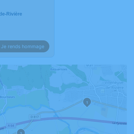
de-Rivière
Je rends hommage
1
2