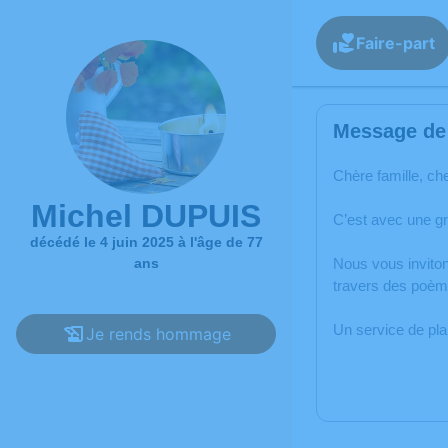
Faire-part
Message de 
Chère famille, ch
Michel DUPUIS
C’est avec une g
décédé le 4 juin 2025 à l'âge de 77
ans
Nous vous inviton
travers des poème
Un service de pl
Je rends hommage