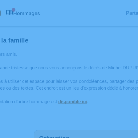
Hommages
Part
0
la famille
ers amis,
rande tristesse que nous vous annonçons le décès de Michel DUPUIS
s à utiliser cet espace pour laisser vos condoléances, partager de
s ou des textes. Cet endroit est un lieu d'expression dédié à hono
antation d’arbre hommage est
disponible ici
.