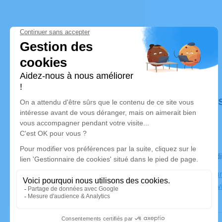
Déroulé de
Le mercred
Crématorium
Coumolouvin