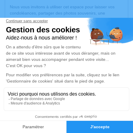
Nous vous invitons à utiliser cet espace pour laisser vos
condoléances, partager des photos souvenirs, une
anecdote ou exprimer vos pensées à travers des poèmes
ou des textes. Cet endroit est un lieu d'expression dédié à
honorer la mémoire de Michel SONAR.
Un service de plantation d’arbre hommage est
disponible
ici
.
Je rends hommage
Crémation
lundi 06 octobre 2025 à 11h00
Crématorium du Sivom de Villeneuve-de-
Rivière
Route du Circuit "Le Coumolouvin"
1
31800 Villeneuve-de-Rivière
Faire-part
Hommages