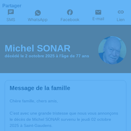
Partager
E-mail
SMS
WhatsApp
Facebook
Lien
Michel SONAR
décédé le 2 octobre 2025 à l'âge de 77 ans
Message de la famille
Chère famille, chers amis,
C’est avec une grande tristesse que nous vous annonçons
le décès de Michel SONAR survenu le jeudi 02 octobre
2025 à Saint-Gaudens.