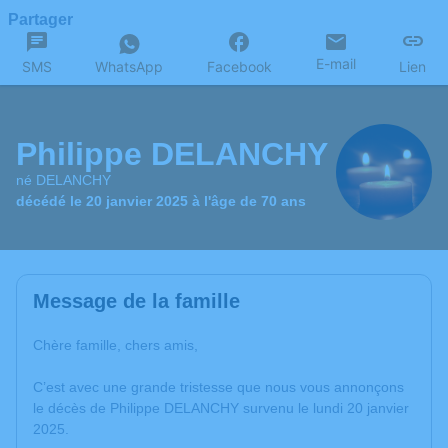
Partager
E-mail
SMS
WhatsApp
Facebook
Lien
Philippe DELANCHY
né DELANCHY
décédé le 20 janvier 2025 à l'âge de 70 ans
Message de la famille
Chère famille, chers amis,
C’est avec une grande tristesse que nous vous annonçons
le décès de Philippe DELANCHY survenu le lundi 20 janvier
2025.