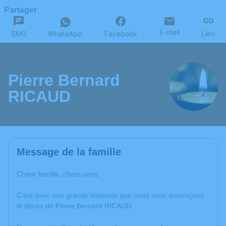
Partager
E-mail
SMS
WhatsApp
Facebook
Lien
Pierre Bernard
RICAUD
Message de la famille
Chère famille, chers amis,
C'est avec une grande tristesse que nous vous annonçons
le décès de Pierre Bernard RICAUD.