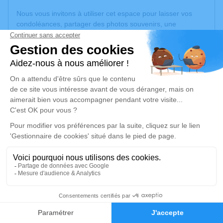
Nous vous invitons à utiliser cet espace pour laisser vos
condoléances, partager des photos souvenirs, une
anecdote ou exprimer vos pensées à travers des poèmes
ou des textes. Cet endroit est un lieu d'expression dédié à
honorer la mémoire de Pierre POUSSON-RIBIS.
Un service de plantation d’arbre hommage est
disponible
ici
.
Je rends hommage
Cérémonie religieuse
lundi 04 août 2025 à 14h30
Église Saint-Jean-Baptiste de Montréjeau
6 Rue du Général Pelleport
5
31210 Montréjeau
Faire-part
Hommages
Je rends hommage