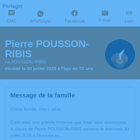
Partager
E-mail
SMS
WhatsApp
Facebook
Lien
Pierre POUSSON-
RIBIS
né POUSSON-RIBIS
décédé le 30 juillet 2025 à l'âge de 73 ans
Message de la famille
Chère famille, chers amis,
C’est avec une grande tristesse que nous vous annonçons
le décès de Pierre POUSSON-RIBIS survenu le mercredi 30
juillet 2025 à Montréjeau.