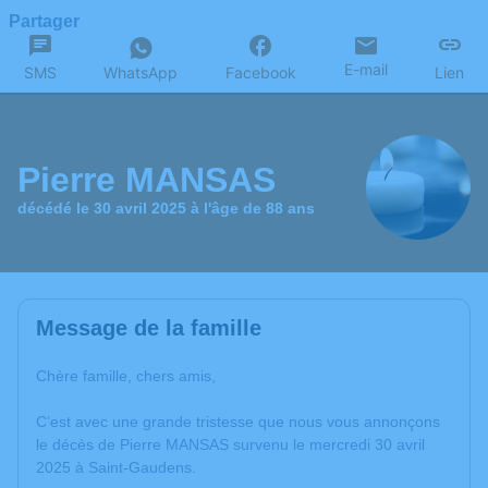
Partager
E-mail
SMS
WhatsApp
Facebook
Lien
Pierre MANSAS
décédé le 30 avril 2025 à l'âge de 88 ans
Message de la famille
Chère famille, chers amis,
C’est avec une grande tristesse que nous vous annonçons
le décès de Pierre MANSAS survenu le mercredi 30 avril
2025 à Saint-Gaudens.