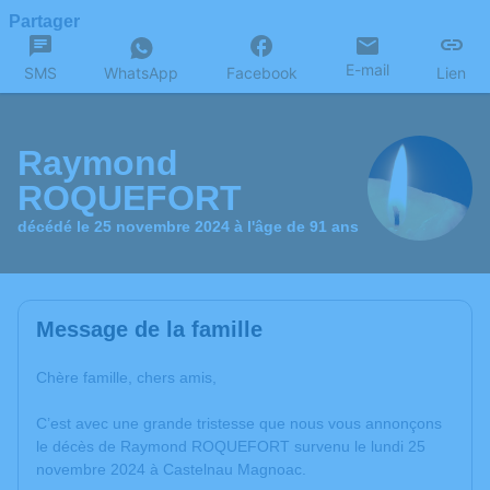
Partager
E-mail
SMS
WhatsApp
Facebook
Lien
Raymond
ROQUEFORT
décédé le 25 novembre 2024 à l'âge de 91 ans
Message de la famille
Chère famille, chers amis,
C’est avec une grande tristesse que nous vous annonçons
le décès de Raymond ROQUEFORT survenu le lundi 25
novembre 2024 à Castelnau Magnoac.