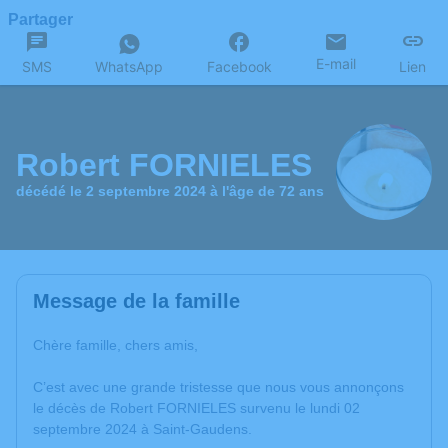
Partager
E-mail
SMS
WhatsApp
Facebook
Lien
Robert FORNIELES
décédé le 2 septembre 2024 à l'âge de 72 ans
Message de la famille
Chère famille, chers amis,
C’est avec une grande tristesse que nous vous annonçons
le décès de Robert FORNIELES survenu le lundi 02
septembre 2024 à Saint-Gaudens.