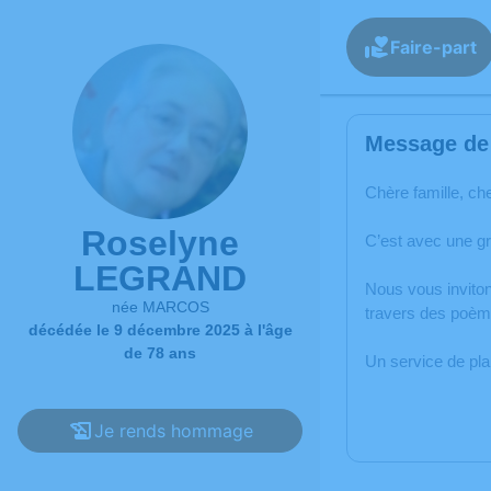
Faire-part
Message de 
Chère famille, ch
Roselyne
C’est avec une g
LEGRAND
Nous vous inviton
née MARCOS
travers des poèm
décédée le 9 décembre 2025 à l'âge
de 78 ans
Un service de pl
Je rends hommage