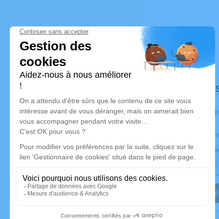
Déroulé de
Les inform
Activez une alert
Recevoir une aler
Je veux êt