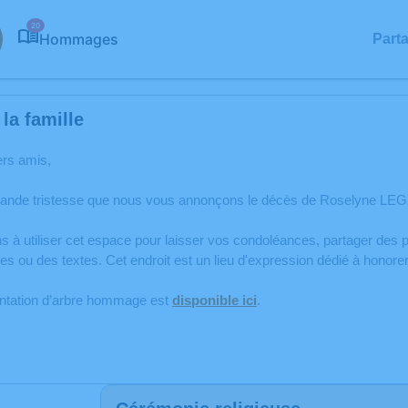
20
Hommages
Part
la famille
ers amis,
rande tristesse que nous vous annonçons le décès de Roselyne LE
s à utiliser cet espace pour laisser vos condoléances, partager de
es ou des textes. Cet endroit est un lieu d'expression dédié à hon
antation d’arbre hommage est
disponible ici
.