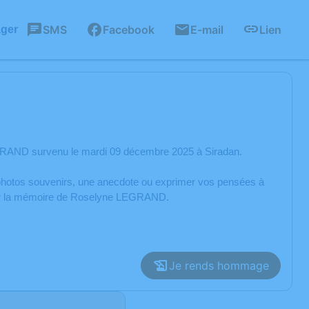
SMS
Facebook
E-mail
Lien
ager
GRAND survenu le mardi 09 décembre 2025 à Siradan.
s photos souvenirs, une anecdote ou exprimer vos pensées à
orer la mémoire de Roselyne LEGRAND.
Je rends hommage