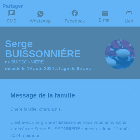
Partager
E-mail
SMS
WhatsApp
Facebook
Lien
Serge
BUISSONNIÉRE
né BUISSONNIÉRE
décédé le 19 août 2024 à l'âge de 65 ans
Message de la famille
Chère famille, chers amis,
C’est avec une grande tristesse que nous vous annonçons
le décès de Serge BUISSONNIÉRE survenu le lundi 19 août
2024 à Siradan.