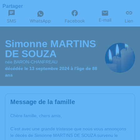
Partager
E-mail
SMS
WhatsApp
Facebook
Lien
Simonne MARTINS
DE SOUZA
née BARON-CHANFREAU
décédée le 13 septembre 2024 à l'âge de 88
ans
Message de la famille
Chère famille, chers amis,
C’est avec une grande tristesse que nous vous annonçons
le décès de Simonne MARTINS DE SOUZA survenu le