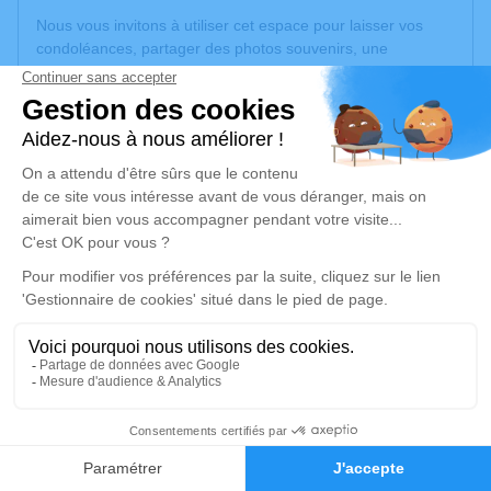
Nous vous invitons à utiliser cet espace pour laisser vos
condoléances, partager des photos souvenirs, une
anecdote ou exprimer vos pensées à travers des poèmes
ou des textes. Cet endroit est un lieu d'expression dédié à
honorer la mémoire de Suzanne CABANEL.
Un service de plantation d’arbre hommage est
disponible
ici
.
Je rends hommage
Crémation
lundi 13 janvier 2025 à 10h45
Crématorium des Pyrénées d'Azereix
Route de Tarbes
65380 Azereix
2
Faire-part
Hommages
Je rends hommage