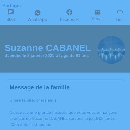
Partager
E-mail
SMS
WhatsApp
Facebook
Lien
Suzanne CABANEL
décédée le 2 janvier 2025 à l'âge de 91 ans
Message de la famille
Chère famille, chers amis,
C’est avec une grande tristesse que nous vous annonçons
le décès de Suzanne CABANEL survenu le jeudi 02 janvier
2025 à Saint-Gaudens.