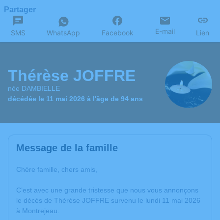
Partager
E-mail
SMS
WhatsApp
Facebook
Lien
Thérèse JOFFRE
née DAMBIELLE
décédée le 11 mai 2026 à l'âge de 94 ans
Message de la famille
Chère famille, chers amis,
C’est avec une grande tristesse que nous vous annonçons
le décès de Thérèse JOFFRE survenu le lundi 11 mai 2026
à Montrejeau.