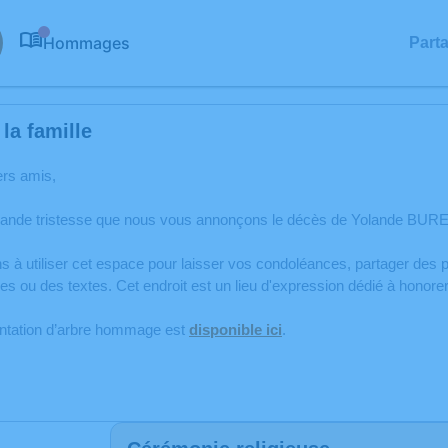
Hommages
Part
0
la famille
ers amis,
rande tristesse que nous vous annonçons le décès de Yolande BUR
s à utiliser cet espace pour laisser vos condoléances, partager de
es ou des textes. Cet endroit est un lieu d'expression dédié à hono
antation d’arbre hommage est
disponible ici
.