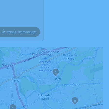
Je rends hommage
2
3
1