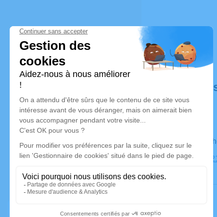
Déroulé de
Le dimanc
Église, 31