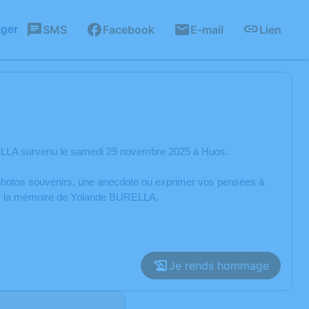
SMS
Facebook
E-mail
Lien
ager
ELLA survenu le samedi 29 novembre 2025 à Huos.
s photos souvenirs, une anecdote ou exprimer vos pensées à
rer la mémoire de Yolande BURELLA.
Je rends hommage