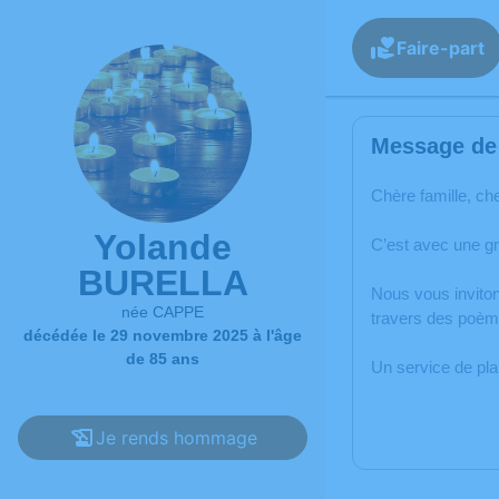
Faire-part
Message de 
Chère famille, ch
Yolande
C’est avec une g
BURELLA
Nous vous inviton
née CAPPE
travers des poèm
décédée le 29 novembre 2025 à l'âge
de 85 ans
Un service de pl
Je rends hommage