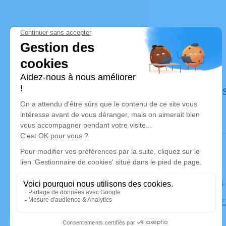
Déroulé de
Le lundi 1
Église, 31