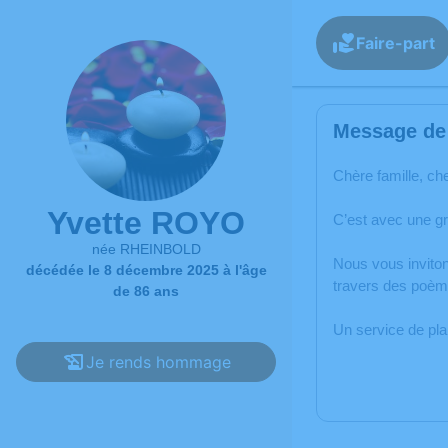
Faire-part
Message de 
Chère famille, ch
Yvette ROYO
C’est avec une g
née RHEINBOLD
Nous vous inviton
décédée le 8 décembre 2025 à l'âge
travers des poème
de 86 ans
Un service de pl
Je rends hommage