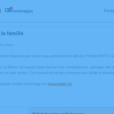
Hommages
Part
0
la famille
ers amis,
rande tristesse que nous vous annonçons le décès d’Yvette ROYO su
s à utiliser cet espace pour laisser vos condoléances, partager de
s ou des textes. Cet endroit est un lieu d'expression dédié à honor
antation d’arbre hommage est
disponible ici
.