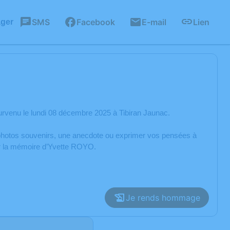
SMS
Facebook
E-mail
Lien
ager
rvenu le lundi 08 décembre 2025 à Tibiran Jaunac.
s photos souvenirs, une anecdote ou exprimer vos pensées à
er la mémoire d’Yvette ROYO.
Je rends hommage