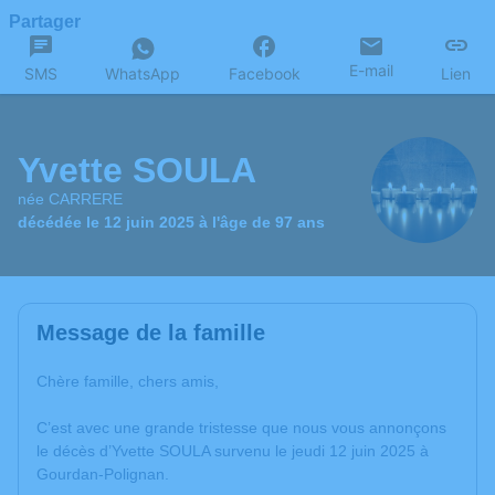
Partager
E-mail
SMS
WhatsApp
Facebook
Lien
Yvette SOULA
née CARRERE
décédée le 12 juin 2025 à l'âge de 97 ans
Message de la famille
Chère famille, chers amis,
C’est avec une grande tristesse que nous vous annonçons
le décès d’Yvette SOULA survenu le jeudi 12 juin 2025 à
Gourdan-Polignan.