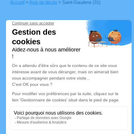
Accueil
>
Avis de décès
>
Saint-Gaudens (31)
05 61 94 17