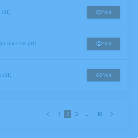
Voir
 (31)
Voir
int-Gaudens (31)
Voir
 (31)
1
2
3
…
10