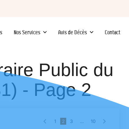
s
Nos Services
Avis de Décès
Contact
aire Public du
1) - Page 2
1
2
3
…
10