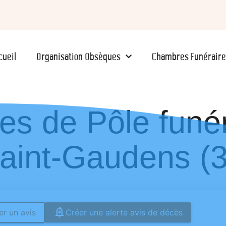
cueil
Organisation Obsèques
Chambres Funéraire
es de Pôle funér
int-Gaudens (3
r un avis
Créer une alerte avis de décès