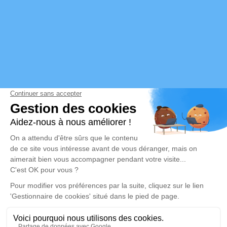
05 61 94 17 40
Rue de la Pouchette 31210 Clarac
Envoyer un email
Accueil
Organisation Obsèques
Chambres Funéraires
Nos Services