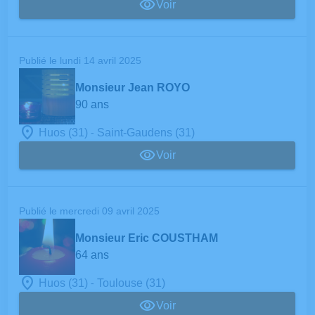
Voir
Publié le lundi 14 avril 2025
Monsieur Jean ROYO
90 ans
-
Huos (31)
Saint-Gaudens (31)
Voir
Publié le mercredi 09 avril 2025
Monsieur Eric COUSTHAM
64 ans
-
Huos (31)
Toulouse (31)
Voir