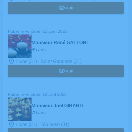
Voir
Publié le vendredi 22 août 2025
Monsieur René GATTONI
85 ans
-
Huos (31)
Saint-Gaudens (31)
Voir
Publié le vendredi 18 avril 2025
Monsieur Joël GIRARD
79 ans
-
Huos (31)
Toulouse (31)